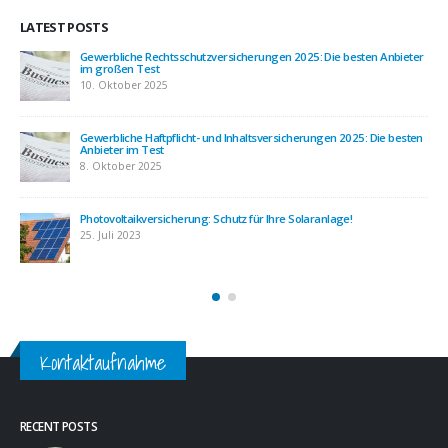
LATEST POSTS
ter
Photovoltaikversicherung – Fallbeispiele zeigen den Nutzen
22. Juli 2023
ten
Die richtige Photovoltaikversicherung für Ihre Solaranlage
20. Juli 2023
Die Betriebshaftpflichtversicherung – warum sie wichtig ist und was
sie abdeckt
9. Mai 2023
Kontaktaufnahme
RECENT POSTS