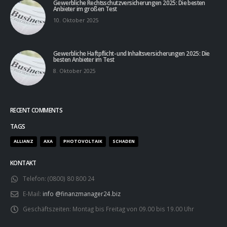
Gewerbliche Rechtsschutzversicherungen 2025: Die besten
Anbieter im großen Test
10. Oktober 2025
Gewerbliche Haftpflicht- und Inhaltsversicherungen 2025: Die
besten Anbieter im Test
8. Oktober 2025
RECENT COMMENTS
TAGS
ALLIANZ
AXA
PHOTOVOLTAIK
SCHADEN
KONTAKT
Telefon:
(0800) 80 800 24
E-Mail:
info @finanzmanager24.biz
Geschäftszeiten:
Montag bis Freitag von 09.00 bis 19.00 Uhr