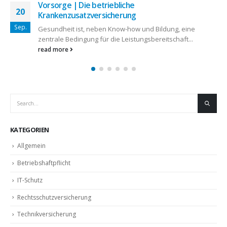
Firmenversicherung | Woran Ex-Selbstständige
30
beim Thema Versicherung denken sollten
Juni
Einmal selbstständig, immer selbstständig? Die Zeit der
linearen Karrieren ist vorbei. Mitunter...
read more
KATEGORIEN
Allgemein
Betriebshaftpflicht
IT-Schutz
Rechtsschutzversicherung
Technikversicherung