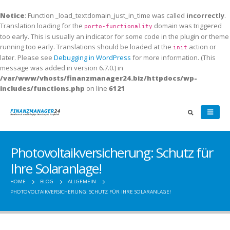
Notice
: Function _load_textdomain_just_in_time was called
incorrectly
.
Translation loading for the
domain was triggered
porto-functionality
too early. This is usually an indicator for some code in the plugin or theme
running too early. Translations should be loaded at the
action or
init
later. Please see
Debugging in WordPress
for more information. (This
message was added in version 6.7.0.) in
/var/www/vhosts/finanzmanager24.biz/httpdocs/wp-
includes/functions.php
on line
6121
Photovoltaikversicherung: Schutz für
Ihre Solaranlage!
HOME
BLOG
ALLGEMEIN
PHOTOVOLTAIKVERSICHERUNG: SCHUTZ FÜR IHRE SOLARANLAGE!