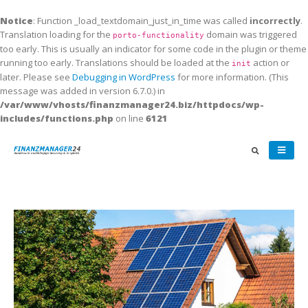
Notice
: Function _load_textdomain_just_in_time was called
incorrectly
.
Translation loading for the
domain was triggered
porto-functionality
too early. This is usually an indicator for some code in the plugin or theme
running too early. Translations should be loaded at the
action or
init
later. Please see
Debugging in WordPress
for more information. (This
message was added in version 6.7.0.) in
/var/www/vhosts/finanzmanager24.biz/httpdocs/wp-
includes/functions.php
on line
6121