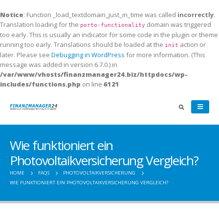
Notice
: Function _load_textdomain_just_in_time was called
incorrectly
.
Translation loading for the
domain was triggered
porto-functionality
too early. This is usually an indicator for some code in the plugin or theme
running too early. Translations should be loaded at the
action or
init
later. Please see
Debugging in WordPress
for more information. (This
message was added in version 6.7.0.) in
/var/www/vhosts/finanzmanager24.biz/httpdocs/wp-
includes/functions.php
on line
6121
Wie funktioniert ein
Photovoltaikversicherung Vergleich?
HOME
FAQS
PHOTOVOLTAIKVERSICHERUNG
WIE FUNKTIONIERT EIN PHOTOVOLTAIKVERSICHERUNG VERGLEICH?